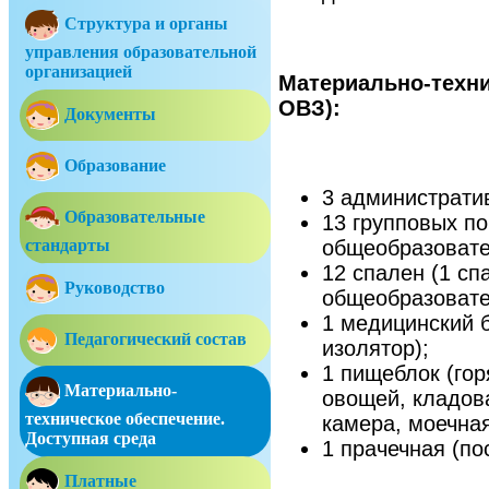
Структура и органы
управления образовательной
организацией
Материально-техни
ОВЗ):
Документы
Образование
3 административ
Образовательные
13 групповых п
общеобразовате
стандарты
12 спален (1 с
Руководство
общеобразовате
1 медицинский б
Педагогический состав
изолятор);
1 пищеблок (гор
Материально-
овощей, кладов
техническое обеспечение.
камера, моечная
Доступная среда
1 прачечная (по
Платные