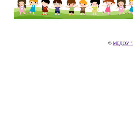
©
МБДОУ "Ц