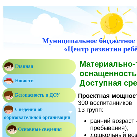
Муниципальное бюджетное 
«Центр развития ребё
Материально-
Главная
оснащенность
Новости
Доступная ср
Безопасность в ДОУ
Проектная мощнос
300 воспитанников
13 групп:
Сведения об
образовательной организации
ранний возраст 
пребывания);
Основные сведения
дошкольный воз