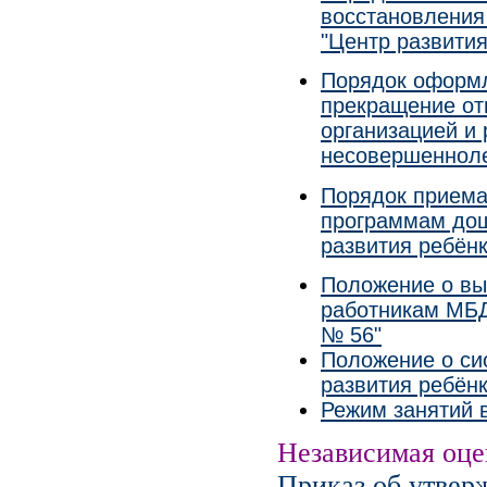
восстановления
"Центр развити
Порядок оформл
прекращение от
организацией и
несовершенноле
Порядок приема
программам дош
развития ребёнк
Положение о вы
работникам МБД
№ 56"
Положение о си
развития ребёнк
Режим занятий 
Независимая оцен
Приказ об утвер