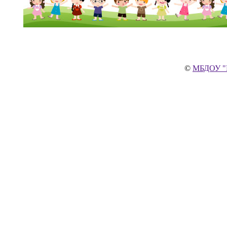
©
МБДОУ "Ц