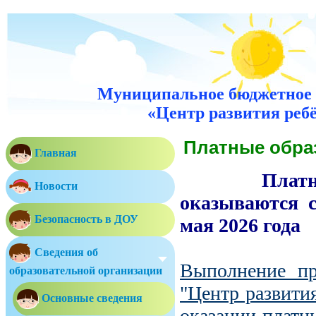
Муниципальное бюджетное 
«Центр развития ребё
Платные обра
Главная
Платны
Новости
оказываются с 
Безопасность в ДОУ
мая 2026 года
Сведения об
Выполнение п
образовательной организации
"Центр развити
Основные сведения
оказании платн