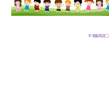
©
МБДОУ "Ц